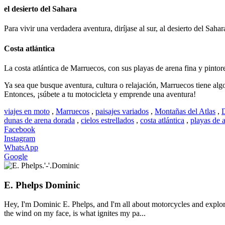
el desierto del Sahara
Para vivir una verdadera aventura, diríjase al sur, al desierto del Sa
Costa atlántica
La costa atlántica de Marruecos, con sus playas de arena fina y pinto
Ya sea que busque aventura, cultura o relajación, Marruecos tiene alg
Entonces, ¡súbete a tu motocicleta y emprende una aventura!
viajes en moto
,
Marruecos
,
paisajes variados
,
Montañas del Atlas
,
D
dunas de arena dorada
,
cielos estrellados
,
costa atlántica
,
playas de 
Facebook
Instagram
WhatsApp
Google
E. Phelps Dominic
Hey, I'm Dominic E. Phelps, and I'm all about motorcycles and explora
the wind on my face, is what ignites my pa...