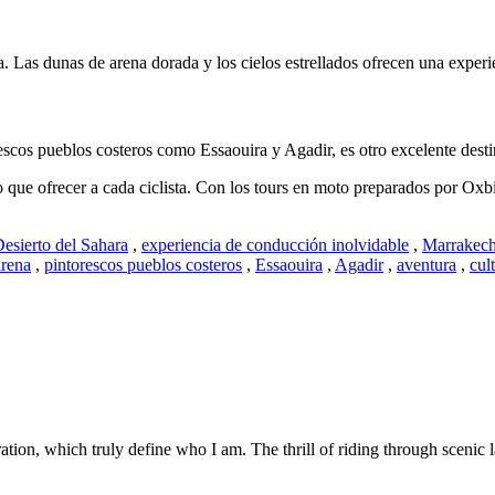
hara. Las dunas de arena dorada y los cielos estrellados ofrecen una exp
rescos pueblos costeros como Essaouira y Agadir, es otro excelente desti
o que ofrecer a cada ciclista. Con los tours en moto preparados por Oxb
esierto del Sahara
,
experiencia de conducción inolvidable
,
Marrakec
arena
,
pintorescos pueblos costeros
,
Essaouira
,
Agadir
,
aventura
,
cul
tion, which truly define who I am. The thrill of riding through scenic 