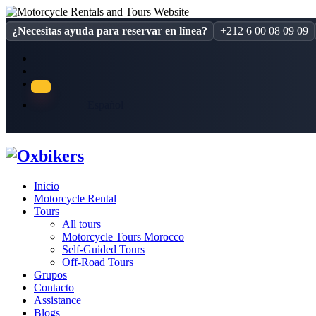
¿Necesitas ayuda para reservar en línea?
+212 6 00 08 09 09
Español
Inicio
Motorcycle Rental
Tours
All tours
Motorcycle Tours Morocco
Self-Guided Tours
Off-Road Tours
Grupos
Contacto
Assistance
Blogs