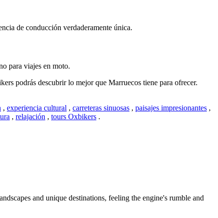
eriencia de conducción verdaderamente única.
no para viajes en moto.
ikers podrás descubrir lo mejor que Marruecos tiene para ofrecer.
h
,
experiencia cultural
,
carreteras sinuosas
,
paisajes impresionantes
,
tura
,
relajación
,
tours Oxbikers
.
landscapes and unique destinations, feeling the engine's rumble and