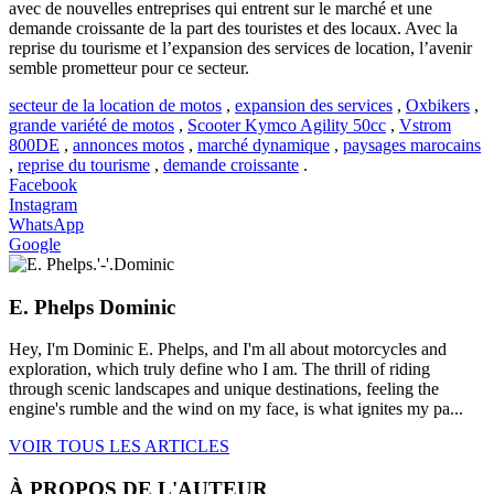
avec de nouvelles entreprises qui entrent sur le marché et une
demande croissante de la part des touristes et des locaux. Avec la
reprise du tourisme et l’expansion des services de location, l’avenir
semble prometteur pour ce secteur.
secteur de la location de motos
,
expansion des services
,
Oxbikers
,
grande variété de motos
,
Scooter Kymco Agility 50cc
,
Vstrom
800DE
,
annonces motos
,
marché dynamique
,
paysages marocains
,
reprise du tourisme
,
demande croissante
.
Facebook
Instagram
WhatsApp
Google
E. Phelps Dominic
Hey, I'm Dominic E. Phelps, and I'm all about motorcycles and
exploration, which truly define who I am. The thrill of riding
through scenic landscapes and unique destinations, feeling the
engine's rumble and the wind on my face, is what ignites my pa...
VOIR TOUS LES ARTICLES
À PROPOS DE L'AUTEUR