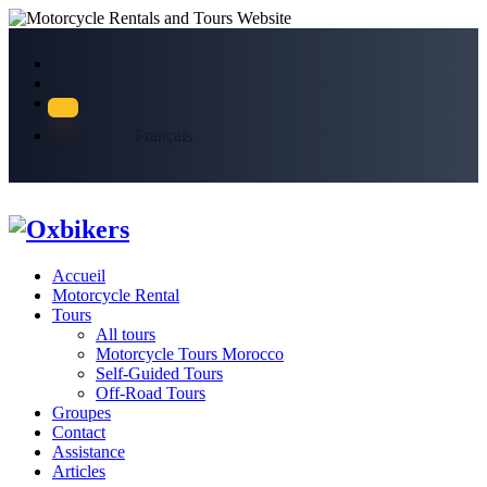
Français
Accueil
Motorcycle Rental
Tours
All tours
Motorcycle Tours Morocco
Self-Guided Tours
Off-Road Tours
Groupes
Contact
Assistance
Articles