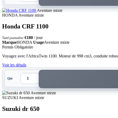
Aventure mixte
HONDA
Aventure mixte
Honda CRF 1100
€180
/ jour
Tarif journalier
Marque
HONDA
Usage
Aventure mixte
Permis Obligatoire
Voyagez avec l'AfricaTwin 1100. Moteur de 998 cm3, conduite robuste
Voir les détails
Qté
Aventure mixte
SUZUKI
Aventure mixte
Suzuki dr 650