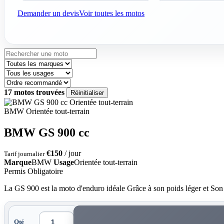
Demander un devis
Voir toutes les motos
17
motos trouvées
Réinitialiser
Orientée tout-terrain
BMW
Orientée tout-terrain
BMW GS 900 cc
€150
/ jour
Tarif journalier
Marque
BMW
Usage
Orientée tout-terrain
Permis Obligatoire
La GS 900 est la moto d'enduro idéale Grâce à son poids léger et So
Qté