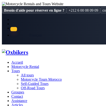
Besoin d'aide pour réserver en ligne ?
+212 6 00 08 09 09
co
Français
Accueil
Motorcycle Rental
Tours
All tours
Motorcycle Tours Morocco
Self-Guided Tours
Off-Road Tours
Groupes
Contact
Assistance
Articles