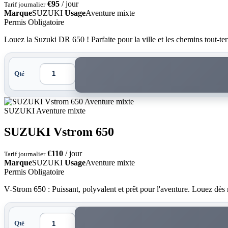
€95
/ jour
Tarif journalier
Marque
SUZUKI
Usage
Aventure mixte
Permis Obligatoire
Louez la Suzuki DR 650 ! Parfaite pour la ville et les chemins tout-t
Qté
Aventure mixte
SUZUKI
Aventure mixte
SUZUKI Vstrom 650
€110
/ jour
Tarif journalier
Marque
SUZUKI
Usage
Aventure mixte
Permis Obligatoire
V-Strom 650 : Puissant, polyvalent et prêt pour l'aventure. Louez dès
Qté