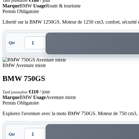
€180
/ jour
Tarif journalier
Marque
BMW
Usage
Route & tourisme
Permis Obligatoire
Liberté sur la BMW 1250GS. Moteur de 1250 cm3, confort, sécurité et
Qté
Aventure mixte
BMW
Aventure mixte
BMW 750GS
€110
/ jour
Tarif journalier
Marque
BMW
Usage
Aventure mixte
Permis Obligatoire
Explorez l'aventure avec la moto BMW 750GS. Moteur de 750 cm3, co
Qté