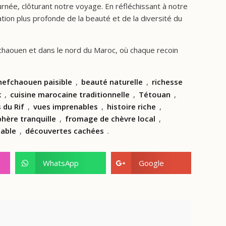
née, clôturant notre voyage. En réfléchissant à notre
ion plus profonde de la beauté et de la diversité du
chaouen et dans le nord du Maroc, où chaque recoin
hefchaouen paisible
,
beauté naturelle
,
richesse
x
,
cuisine marocaine traditionnelle
,
Tétouan
,
du Rif
,
vues imprenables
,
histoire riche
,
hère tranquille
,
fromage de chèvre local
,
iable
,
découvertes cachées
.
WhatsApp
Google