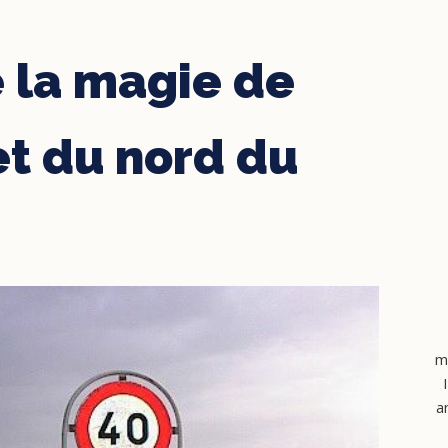
 la magie de
t du nord du
m
a