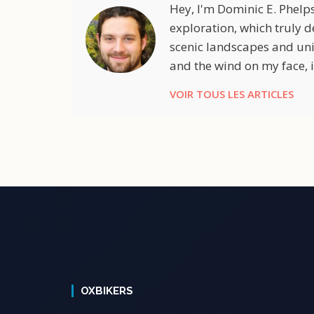
Hey, I'm Dominic E. Phelp
exploration, which truly d
scenic landscapes and uni
and the wind on my face, i
VOIR TOUS LES ARTICLES
OXBIKERS