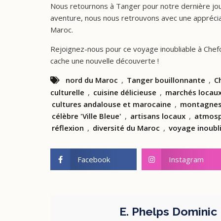
Nous retournons à Tanger pour notre dernière jour
aventure, nous nous retrouvons avec une appréciat
Maroc.
Rejoignez-nous pour ce voyage inoubliable à Chef
cache une nouvelle découverte !
nord du Maroc
,
Tanger bouillonnante
,
C
culturelle
,
cuisine délicieuse
,
marchés locau
cultures andalouse et marocaine
,
montagnes 
célèbre 'Ville Bleue'
,
artisans locaux
,
atmosp
réflexion
,
diversité du Maroc
,
voyage inoubl
Facebook
Instagram
E. Phelps Dominic