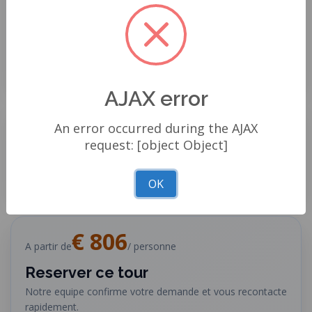
aventure de traversée du Toubkal touche à sa fin,
réfléchissez à la beauté impressionnante des montagnes
de l'Atlas et au sentiment d'accomplissement qui
accompagne la conquête du mont Toubkal.
AJAX error
Autres aventures
An error occurred during the AJAX
request: [object Object]
OK
€ 806
A partir de
/ personne
Reserver ce tour
Notre equipe confirme votre demande et vous recontacte
rapidement.