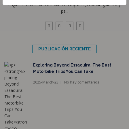
engine's rumble and the wind on my face, is what ignites my
pa...
PUBLICACIÓN RECIENTE
Exploring Beyond Essaouira: The Best
Motorbike Trips You Can Take
2025-March-23
No hay comentarios