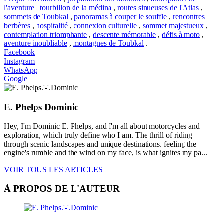
l'aventure
,
tourbillon de la médina
,
routes sinueuses de l'Atlas
,
sommets de Toubkal
,
panoramas à couper le souffle
,
rencontres
berbères
,
hospitalité
,
connexion culturelle
,
sommet majestueux
,
contemplation triomphante
,
descente mémorable
,
défis à moto
,
aventure inoubliable
,
montagnes de Toubkal
.
Facebook
Instagram
WhatsApp
Google
E. Phelps Dominic
Hey, I'm Dominic E. Phelps, and I'm all about motorcycles and
exploration, which truly define who I am. The thrill of riding
through scenic landscapes and unique destinations, feeling the
engine's rumble and the wind on my face, is what ignites my pa...
VOIR TOUS LES ARTICLES
À PROPOS DE L'AUTEUR