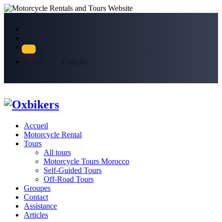
Français
Accueil
Motorcycle Rental
Tours
All tours
Motorcycle Tours Morocco
Self-Guided Tours
Off-Road Tours
Groupes
Contact
Assistance
Articles